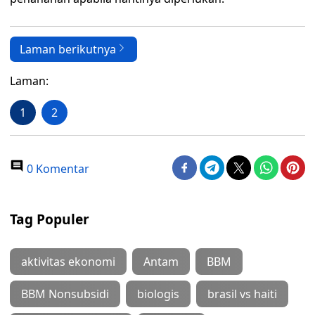
Laman berikutnya
Laman:
1
2
0 Komentar
Tag Populer
aktivitas ekonomi
Antam
BBM
BBM Nonsubsidi
biologis
brasil vs haiti