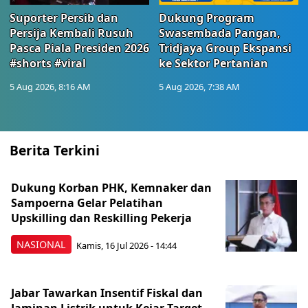
Suporter Persib dan
Dukung Program
Persija Kembali Rusuh
Swasembada Pangan,
Pasca Piala Presiden 2026
Tridjaya Group Ekspansi
#shorts #viral
ke Sektor Pertanian
5 Aug 2026, 8:16 AM
5 Aug 2026, 7:38 AM
Berita Terkini
Dukung Korban PHK, Kemnaker dan
Sampoerna Gelar Pelatihan
Upskilling dan Reskilling Pekerja
NASIONAL
Kamis, 16 Jul 2026 - 14:44
Jabar Tawarkan Insentif Fiskal dan