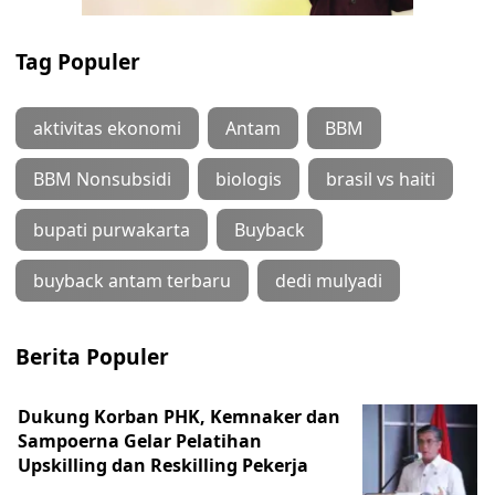
Tag Populer
aktivitas ekonomi
Antam
BBM
BBM Nonsubsidi
biologis
brasil vs haiti
bupati purwakarta
Buyback
buyback antam terbaru
dedi mulyadi
Berita Populer
Dukung Korban PHK, Kemnaker dan
Sampoerna Gelar Pelatihan
Upskilling dan Reskilling Pekerja