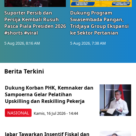
Suporter Persib dan
Dukung Program
Persija Kembali Rusuh
Swasembada Pangan,
Pasca Piala Presiden 2026
Tridjaya Group Ekspansi
#shorts #viral
ke Sektor Pertanian
5 Aug 2026, 8:16 AM
5 Aug 2026, 7:38 AM
Berita Terkini
Dukung Korban PHK, Kemnaker dan
Sampoerna Gelar Pelatihan
Upskilling dan Reskilling Pekerja
NASIONAL
Kamis, 16 Jul 2026 - 14:44
Jabar Tawarkan Insentif Fiskal dan