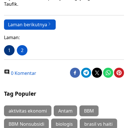
Taufik.
Laman berikutnya
Laman:
1
2
0 Komentar
Tag Populer
aktivitas ekonomi
Antam
BBM
BBM Nonsubsidi
biologis
brasil vs haiti