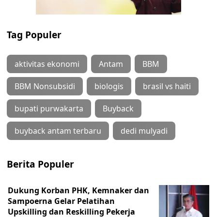
Tag Populer
aktivitas ekonomi
Antam
BBM
BBM Nonsubsidi
biologis
brasil vs haiti
bupati purwakarta
Buyback
buyback antam terbaru
dedi mulyadi
Berita Populer
Dukung Korban PHK, Kemnaker dan
Sampoerna Gelar Pelatihan
Upskilling dan Reskilling Pekerja