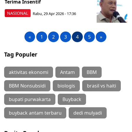
Terima Insentif
NASIONAL
Rabu, 29 Apr 2026 - 17:36
«
1
2
3
4
5
»
Tag Populer
aktivitas ekonomi
Antam
BBM
BBM Nonsubsidi
biologis
brasil vs haiti
bupati purwakarta
Buyback
buyback antam terbaru
dedi mulyadi