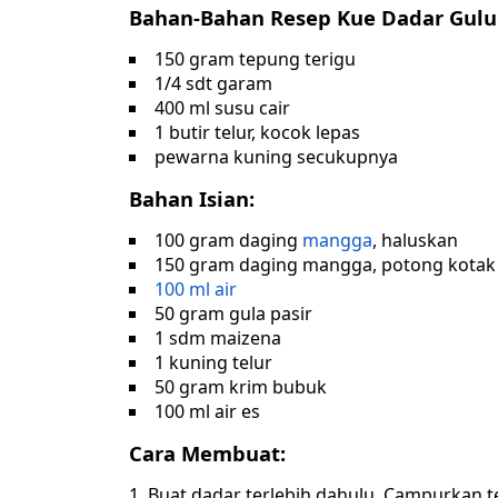
Bahan-Bahan Resep Kue Dadar Gulu
150 gram tepung terigu
1/4 sdt garam
400 ml susu cair
1 butir telur, kocok lepas
pewarna kuning secukupnya
Bahan Isian:
100 gram daging
mangga
, haluskan
150 gram daging mangga, potong kotak 
100 ml air
50 gram gula pasir
1 sdm maizena
1 kuning telur
50 gram krim bubuk
100 ml air es
Cara Membuat:
Buat dadar terlebih dahulu. Campurkan t