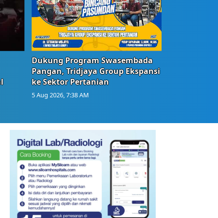
Dukung Program Swasembada
Pangan, Tridjaya Group Ekspansi
l
ke Sektor Pertanian
5 Aug 2026, 7:38 AM