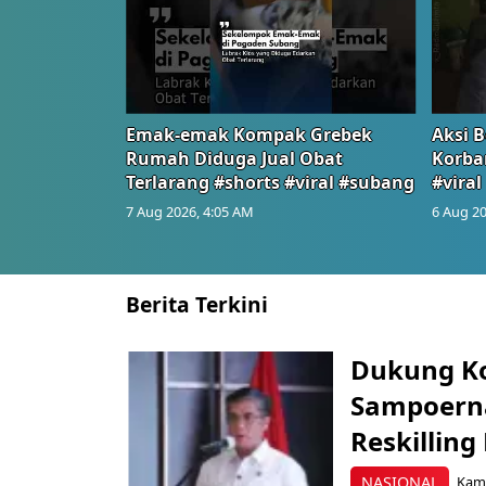
Emak-emak Kompak Grebek
Aksi B
Rumah Diduga Jual Obat
Korba
Terlarang #shorts #viral #subang
#viral
7 Aug 2026, 4:05 AM
6 Aug 20
Berita Terkini
Dukung K
Sampoerna
Reskilling
NASIONAL
Kami