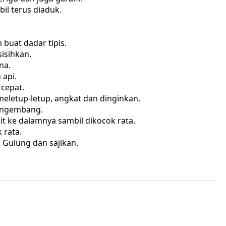
il terus diaduk.
buat dadar tipis.
isihkan.
na.
 api.
cepat.
eletup-letup, angkat dan dinginkan.
engembang.
it ke dalamnya sambil dikocok rata.
rata.
 Gulung dan sajikan.