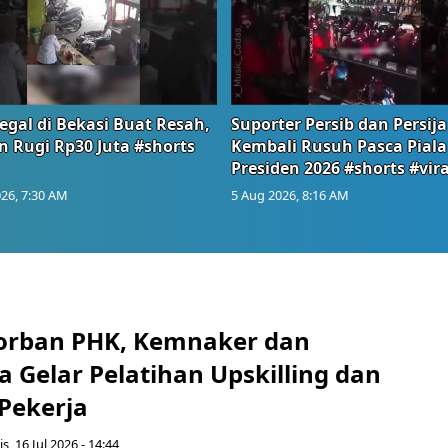
egal di Bekasi Buat Resah,
Suporter Persib dan Persija
n Rugi Rp30 Juta #shorts
Kembali Rusuh Pasca Piala
Presiden 2026 #shorts #vira
26, 7:30 AM
5 Aug 2026, 8:16 AM
orban PHK, Kemnaker dan
 Gelar Pelatihan Upskilling dan
 Pekerja
s, 16 Jul 2026 - 14:44