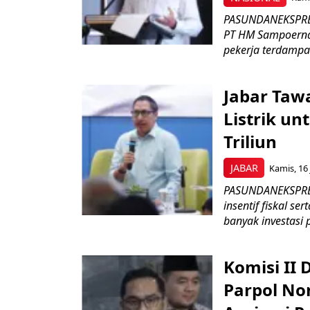
PASUNDANEKSPRES
PT HM Sampoerna
pekerja terdampa
Jabar Tawa
Listrik un
Triliun
JABAR
Kamis, 16 
PASUNDANEKSPRES
insentif fiskal s
banyak investasi 
Komisi II
Parpol No