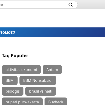
OTOMOTIF
Tag Populer
aktivitas ekonomi
Antam
BBM
BBM Nonsubsidi
biologis
brasil vs haiti
bupati purwakarta
Buyback