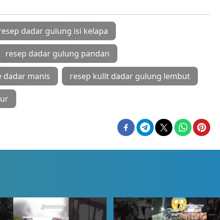
resep dadar gulung isi kelapa
resep dadar gulung pandan
e dadar manis
resep kulit dadar gulung lembut
lur