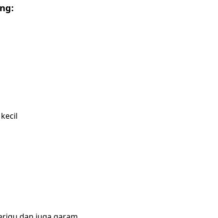
ng:
kecil
erigu dan juga garam.