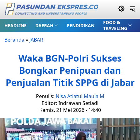
FOOD &
HEADLINE
DAERAH
PENDIDIKAN
TRAVELING
Beranda
»
JABAR
Waka BGN-Polri Sukses
Bongkar Penipuan dan
Penjualan Titik SPPG di Jabar
Penulis:
Nisa Atiatul Maula M
Editor: Indrawan Setiadi
Kamis, 21 Mei 2026 - 14:40